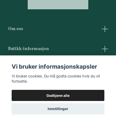
Om oss
Butikk-informasjon
Vilkår og betingelser
Vi bruker informasjonskapsler
Kontakt oss
Vi bruker cookies. Du må godta cookies hvis du vil
fortsette.
Godkjenn alle
Innstillinger