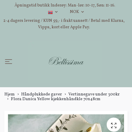
Åpningstid butikk Inderøy: Man-lør: 10-17, Søn: 11-16.
NOK
2-4 dagers levering / KUN 59,- i frakt uansett / Betal med Klarna,
Vipps, kort eller Apple Pay.
Hjem
Håndplukkede gaver
Vertinnegave under 300kr
Flora Danica Yellow kjøkkenhåndkle 70x48cm