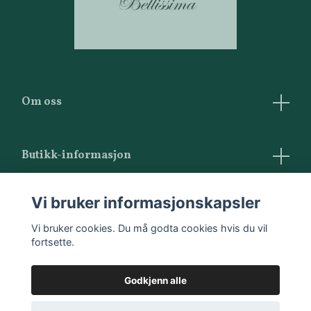
Om oss
Butikk-informasjon
Vilkår og betingelser
Vi bruker informasjonskapsler
Kontakt oss
Vi bruker cookies. Du må godta cookies hvis du vil
fortsette.
Godkjenn alle