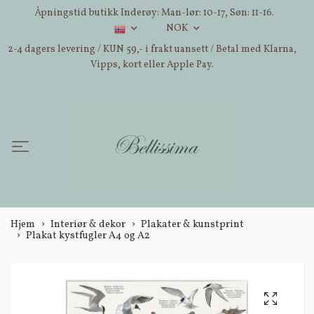
Åpningstid butikk Inderøy: Man-lør: 10-17, Søn: 11-16.
NOK
2-4 dagers levering / KUN 59,- i frakt uansett / Betal med Klarna,
Vipps, kort eller Apple Pay.
Hjem
Interiør & dekor
Plakater & kunstprint
Plakat kystfugler A4 og A2