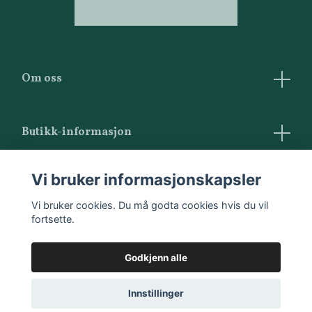
Om oss
Butikk-informasjon
Vilkår og betingelser
Vi bruker informasjonskapsler
Kontakt oss
Vi bruker cookies. Du må godta cookies hvis du vil
fortsette.
Godkjenn alle
Innstillinger