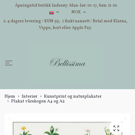
Åpningstid butikk Inderøy: Man-lør: 10-17, Søn: 11-16.
NOK
2-4 dagers levering / KUN 59,- i frakt uansett / Betal med Klarna,
Vipps, kort eller Apple Pay.
Hjem
Interiør
Kunstprint og naturplakater
Plakat vårskogen A4 og A2