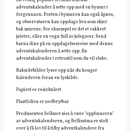
En veldig populær tredimensjonal
adventskalender å sette opp med en bymur i
forgrunnen. Porten i bymuren kan også åpnes,
og observatøren kan oppdage hva som skjer
bak murene. For eksempel er det et vakkert
juletre, eller en vogn full av julegaver. Send
barna dine på en oppdagelsesreise med denne
adventskalenderen å sette opp. En
adventskalender i retrostil som du vil elske.
Baksidebilder lyser opp når du henger
kalenderen foran en lyskilde.
Papiret er resirkulert
Plastfolien er nedbrytbar
Produsenten Sellmer sies å være "oppfinneren"
av adventskalenderen, og Bellissima er stolt
over å få lov til å tilby adventkalendere fra