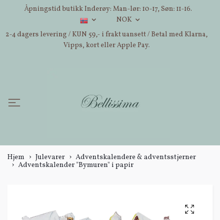
Åpningstid butikk Inderøy: Man-lør: 10-17, Søn: 11-16.
NOK
2-4 dagers levering / KUN 59,- i frakt uansett / Betal med Klarna,
Vipps, kort eller Apple Pay.
Hjem
Julevarer
Adventskalendere & adventsstjerner
Adventskalender "Bymuren" i papir