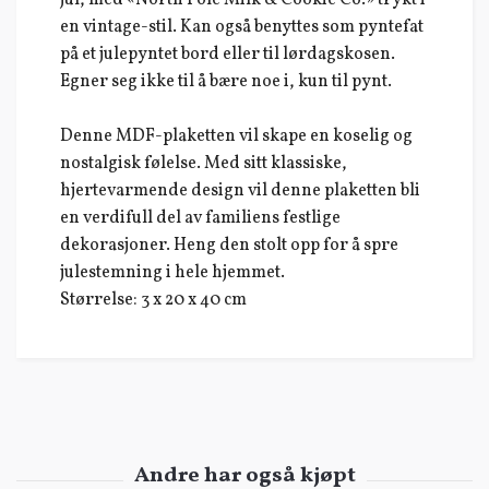
jul, med «North Pole Milk & Cookie Co.» trykt i
en vintage-stil. Kan også benyttes som pyntefat
på et julepyntet bord eller til lørdagskosen.
Egner seg ikke til å bære noe i, kun til pynt.
Denne MDF-plaketten vil skape en koselig og
nostalgisk følelse. Med sitt klassiske,
hjertevarmende design vil denne plaketten bli
en verdifull del av familiens festlige
dekorasjoner. Heng den stolt opp for å spre
julestemning i hele hjemmet.
Størrelse: 3 x 20 x 40 cm