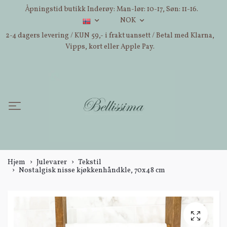
Åpningstid butikk Inderøy: Man-lør: 10-17, Søn: 11-16.
NOK
2-4 dagers levering / KUN 59,- i frakt uansett / Betal med Klarna,
Vipps, kort eller Apple Pay.
Hjem
Julevarer
Tekstil
Nostalgisk nisse kjøkkenhåndkle, 70x48 cm