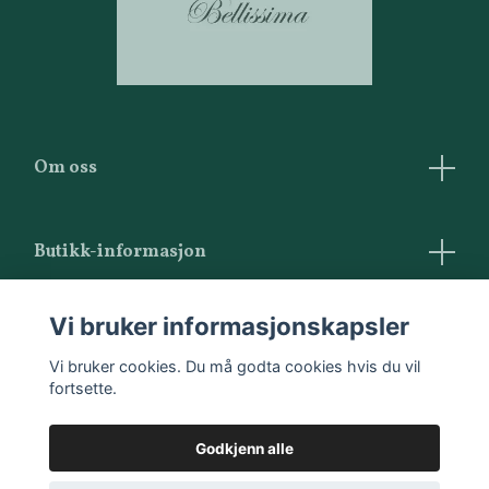
Om oss
Butikk-informasjon
Vilkår og betingelser
Vi bruker informasjonskapsler
Kontakt oss
Vi bruker cookies. Du må godta cookies hvis du vil
fortsette.
Godkjenn alle