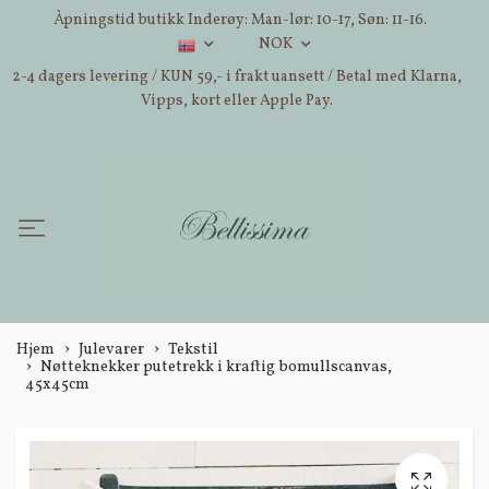
Åpningstid butikk Inderøy: Man-lør: 10-17, Søn: 11-16.
NOK
2-4 dagers levering / KUN 59,- i frakt uansett / Betal med Klarna,
Vipps, kort eller Apple Pay.
Hjem
Julevarer
Tekstil
Nøtteknekker putetrekk i kraftig bomullscanvas,
45x45cm