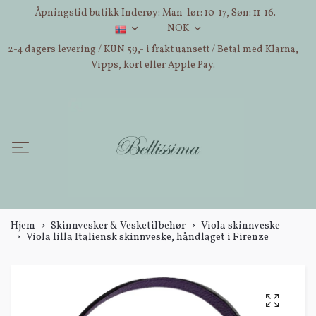
Åpningstid butikk Inderøy: Man-lør: 10-17, Søn: 11-16.
NOK
2-4 dagers levering / KUN 59,- i frakt uansett / Betal med Klarna,
Vipps, kort eller Apple Pay.
Hjem
Skinnvesker & Vesketilbehør
Viola skinnveske
Viola lilla Italiensk skinnveske, håndlaget i Firenze