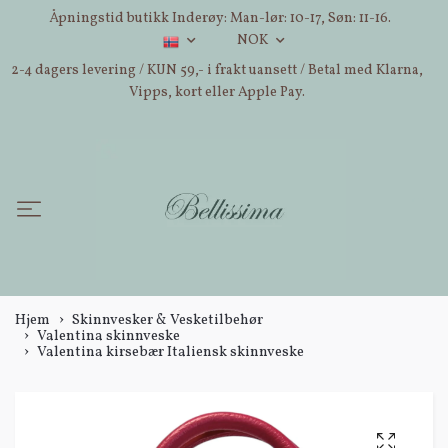
Åpningstid butikk Inderøy: Man-lør: 10-17, Søn: 11-16.
NOK
2-4 dagers levering / KUN 59,- i frakt uansett / Betal med Klarna,
Vipps, kort eller Apple Pay.
Hjem
Skinnvesker & Vesketilbehør
Valentina skinnveske
Valentina kirsebær Italiensk skinnveske