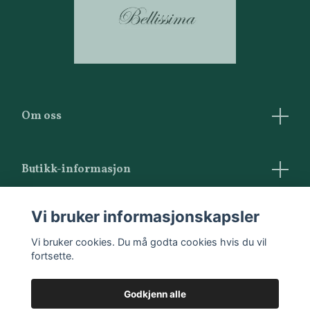
Om oss
Butikk-informasjon
Vilkår og betingelser
Vi bruker informasjonskapsler
Kontakt oss
Vi bruker cookies. Du må godta cookies hvis du vil
fortsette.
Godkjenn alle