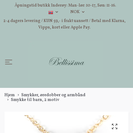
Åpningstid butikk Inderøy: Man-lør: 10-17, Søn: 11-16.
NOK
2-4 dagers levering / KUN 59,- i frakt uansett / Betal med Klarna,
Vipps, kort eller Apple Pay.
Hjem
Smykker, øredobber og armbånd
Smykke til barn, 2 motiv