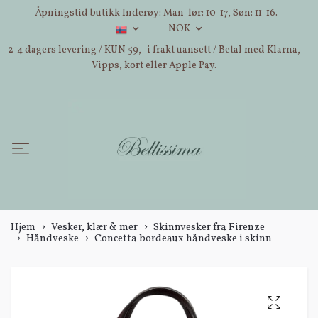
Åpningstid butikk Inderøy: Man-lør: 10-17, Søn: 11-16.
NOK
2-4 dagers levering / KUN 59,- i frakt uansett / Betal med Klarna,
Vipps, kort eller Apple Pay.
Hjem
Vesker, klær & mer
Skinnvesker fra Firenze
Håndveske
Concetta bordeaux håndveske i skinn