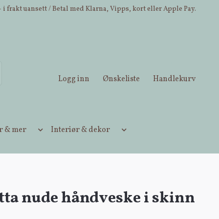
 i frakt uansett / Betal med Klarna, Vipps, kort eller Apple Pay.
Logg inn
Ønskeliste
Handlekurv
ær & mer
Interiør & dekor
tta nude håndveske i skinn