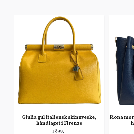
Giulia gul Italiensk skinnveske,
Fiona mørk
håndlaget i Firenze
h
1 899,-