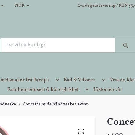
NOK
2-4 dagers levering / KUN 59,-
metsmaker fra Europa
Bad & Velvære
Vesker, kl
Familieprodusert & håndplukket
Historien vår
ndveske
Concetta nude håndveske i skinn
Conce