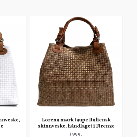
innveske,
Lorena mørk taupe Italiensk
s
ze
skinnveske, håndlaget i Firenze
1 999,-