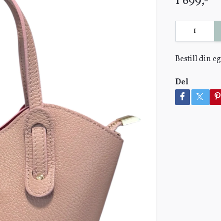
1 699,-
Bestill din 
Del