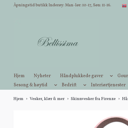
Åpningstid butikk Inderøy: Man-lør: 10-17, Søn: 11-16.
Hjem
Nyheter
Håndplukkede gaver
Gour
Sesong & høytid
Bedrift
Interiørtjenester
Hjem
Vesker, klær & mer
Skinnvesker fra Firenze
Hå