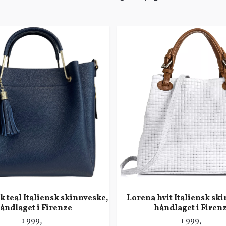
 teal Italiensk skinnveske,
Lorena hvit Italiensk sk
åndlaget i Firenze
håndlaget i Firen
1 999,-
1 999,-