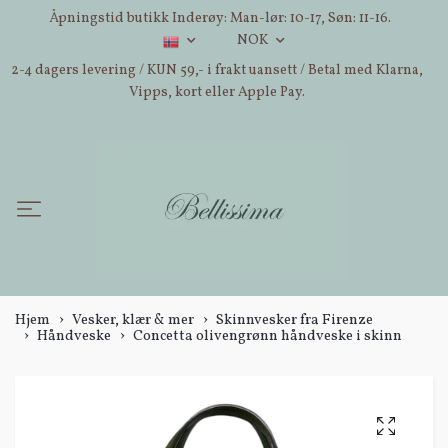
Åpningstid butikk Inderøy: Man-lør: 10-17, Søn: 11-16.
NOK
2-4 dagers levering / KUN 59,- i frakt uansett / Betal med Klarna,
Vipps, kort eller Apple Pay.
Hjem
Vesker, klær & mer
Skinnvesker fra Firenze
Håndveske
Concetta olivengrønn håndveske i skinn