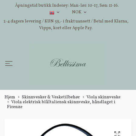
Åpningstid butikk Inderøy: Man-lør: 10-17, Søn: 11-16.
NOK
2-4 dagers levering / KUN 59,- i frakt uansett / Betal med Klarna,
Vipps, kort eller Apple Pay.
Hjem
Skinnvesker & Vesketilbehør
Viola skinnveske
Viola elektrisk blåItaliensk skinnveske, håndlaget i
Firenze