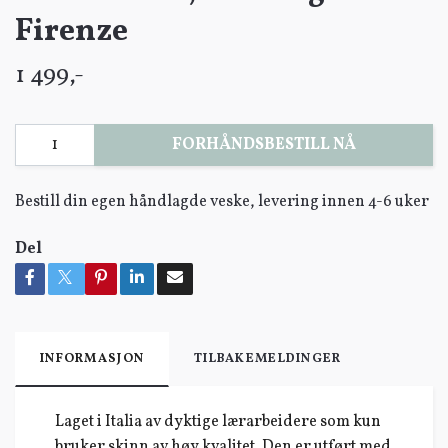
Firenze
1 499,-
FORHÅNDSBESTILL NÅ
Bestill din egen håndlagde veske, levering innen 4-6 uker
Del
INFORMASJON
TILBAKEMELDINGER
Laget i Italia av dyktige lærarbeidere som kun
bruker skinn av høy kvalitet. Den er utført med