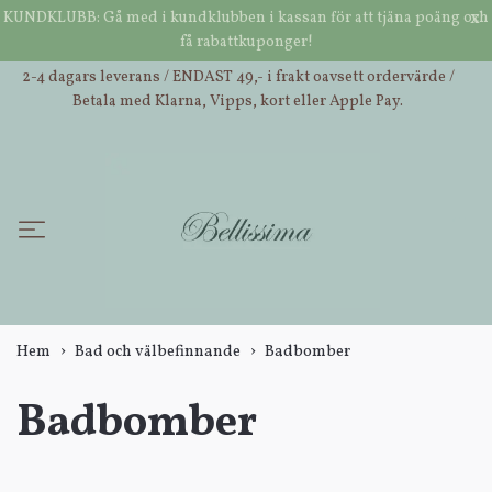
x
KUNDKLUBB: Gå med i kundklubben i kassan för att tjäna poäng och
Öppettider butik Inderøy: Tisdag-lördag: 10:00-16:00.
få rabattkuponger!
NOK
2-4 dagars leverans / ENDAST 49,- i frakt oavsett ordervärde /
Betala med Klarna, Vipps, kort eller Apple Pay.
Hem
Bad och välbefinnande
Badbomber
Badbomber