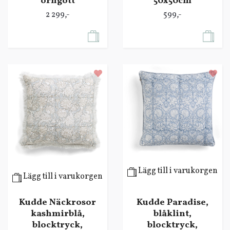
örngott
50x50cm
2 299,-
599,-
Lägg till i varukorgen
Lägg till i varukorgen
Kudde Näckrosor
Kudde Paradise,
kashmirblå,
blåklint,
blocktryck,
blocktryck,