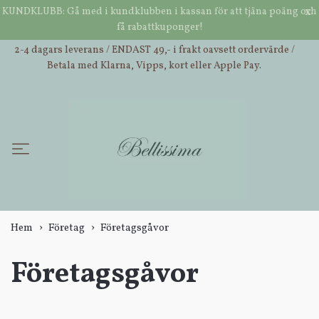
x
KUNDKLUBB: Gå med i kundklubben i kassan för att tjäna poäng och
Öppettider butik Inderøy: Tisdag-lördag: 10:00-16:00.
få rabattkuponger!
NOK
2-4 dagars leverans / ENDAST 49,- i frakt oavsett ordervärde /
Betala med Klarna, Vipps, kort eller Apple Pay.
Hem
Företag
Företagsgåvor
Företagsgåvor