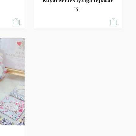
Royal Series lyxiga tepåsar
15,-