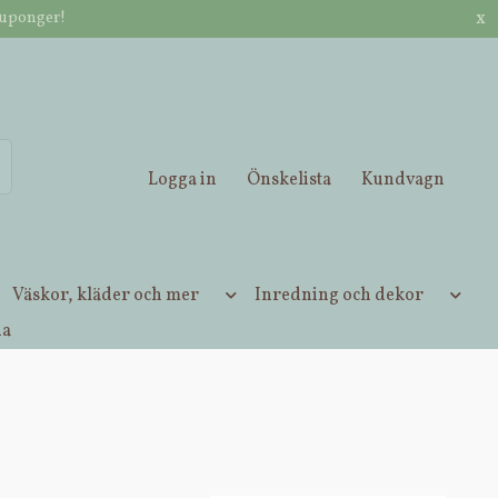
x
kuponger!
ett ordervärde / Betala med Klarna, Vipps, kort eller Apple Pay.
Logga in
Önskelista
Kundvagn
Väskor, kläder och mer
Inredning och dekor
ia