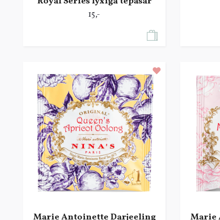
Royal Series lyxiga tepåsar
15,-
Marie Antoinette Darjeeling
Marie 