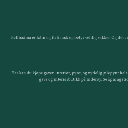
Bellissima er latin og italiensk og betyr veldig vakker. Og det
Her kan du kjøpe gaver, interiør, pynt, og nydelig julepynt hele 
gave og interiørbutikk på Inderøy. Se åpningstid