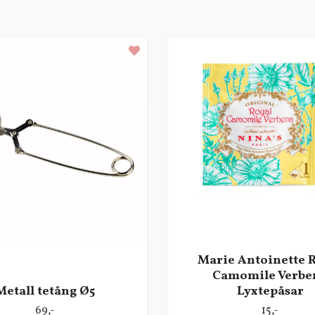
Marie Antoinette 
Camomile Verbe
Metall tetång Ø5
Lyxtepåsar
69,-
15,-