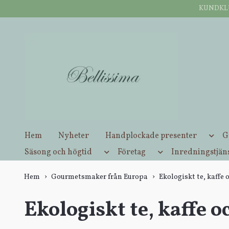
KUNDKLUB
Öppettider butik Inderøy: Tisdag-lördag: 10:00-16:00.
Hem
Nyheter
Handplockade presenter
G
Säsong och högtid
Företag
Inredningstjän
Hem
Gourmetsmaker från Europa
Ekologiskt te, kaffe 
Ekologiskt te, kaffe o