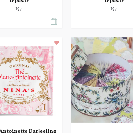
tepåsar
tepåsar
15,-
15,-
Antoinette Darjeeling