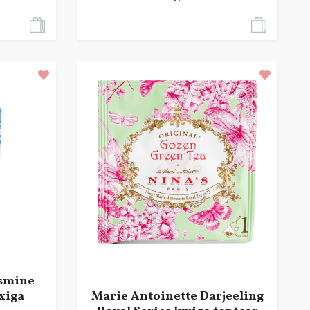
asmine
xiga
Marie Antoinette Darjeeling