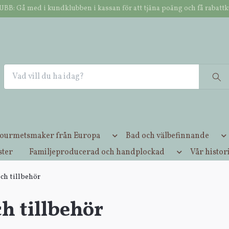
B: Gå med i kundklubben i kassan för att tjäna poäng och få rabatt
NOK
2-4 dagars leverans / ENDAST 49,- i frakt oavs
ourmetsmaker från Europa
Bad och välbefinnande
ster
Familjeproducerad och handplockad
Vår histor
och tillbehör
ch tillbehör