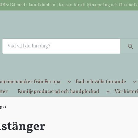
B: Gå med i kundklubben i kassan för att tjäna poäng och få rabatt
NOK
2-4 dagars leverans / ENDAST 49,- i frakt oavs
ourmetsmaker från Europa
Bad och välbefinnande
ster
Familjeproducerad och handplockad
Vår histor
ger
stänger