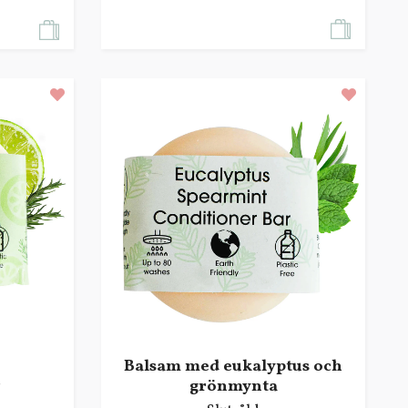
Balsam med eukalyptus och
r
grönmynta