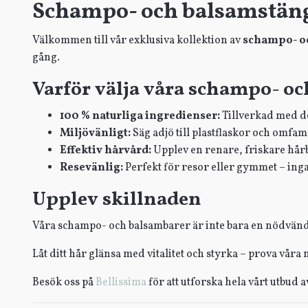
Schampo- och balsamstäng
Välkommen till vår exklusiva kollektion av
schampo- o
gång.
Varför välja våra schampo- o
100 % naturliga ingredienser:
Tillverkad med de
Miljövänligt:
Säg adjö till plastflaskor och omfam
Effektiv hårvård:
Upplev en renare, friskare hårb
Resevänlig:
Perfekt för resor eller gymmet – in
Upplev skillnaden
Våra schampo- och balsambarer är inte bara en nödvändi
Låt ditt hår glänsa med vitalitet och styrka – prova vår
Besök oss på
Bellissima
för att utforska hela vårt utbud a