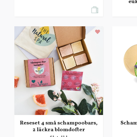
eu
Reseset 4 små schampoobars,
Scham
2 läckra blomdofter