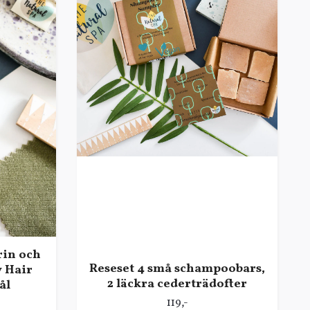
in och
Reseset 4 små schampoobars,
y Hair
2 läckra cederträdofter
ål
119,-