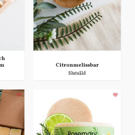
ch
am
Citronmelissbar
Slutsåld