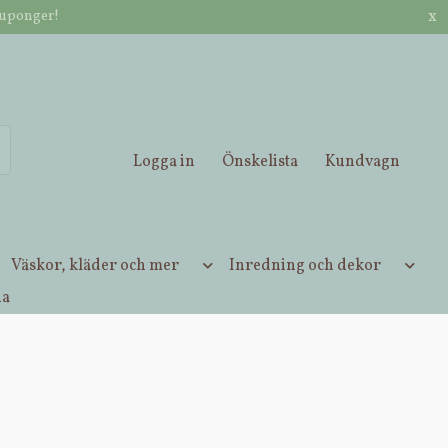
x
kuponger!
ett ordervärde / Betala med Klarna, Vipps, kort eller Apple Pay.
Logga in
Önskelista
Kundvagn
Väskor, kläder och mer
Inredning och dekor
ia