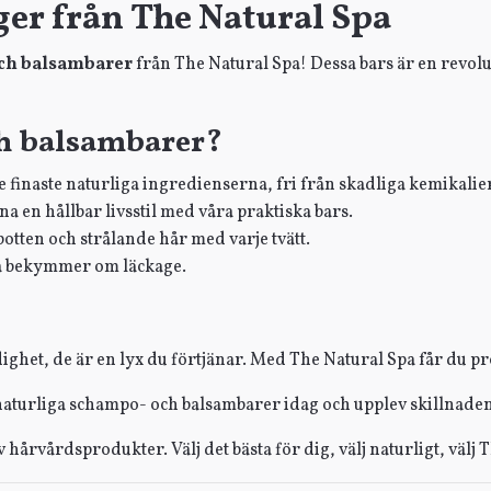
er från The Natural Spa
ch balsambarer
från The Natural Spa! Dessa bars är en revolu
ch balsambarer?
 finaste naturliga ingredienserna, fri från skadliga kemikalier
na en hållbar livsstil med våra praktiska bars.
otten och strålande hår med varje tvätt.
ga bekymmer om läckage.
ghet, de är en lyx du förtjänar. Med The Natural Spa får du p
a naturliga schampo- och balsambarer idag och upplev skillnaden
v hårvårdsprodukter. Välj det bästa för dig, välj naturligt, välj 