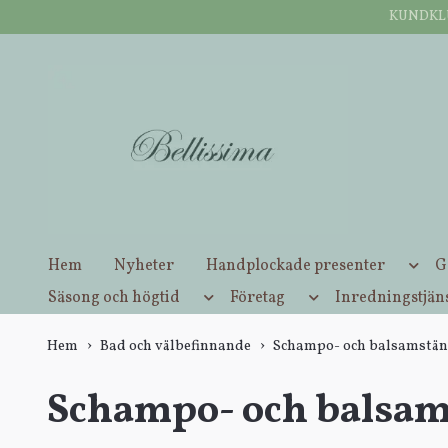
KUNDKLUB
Öppettider butik Inderøy: Tisdag-lördag: 10:00-16:00.
Hem
Nyheter
Handplockade presenter
G
Säsong och högtid
Företag
Inredningstjän
Hem
Bad och välbefinnande
Schampo- och balsamstän
Schampo- och balsam