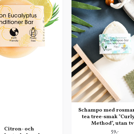
Schampo med rosmar
tea tree-smak "Curl
Method", utan tv
Citron- och
59,-