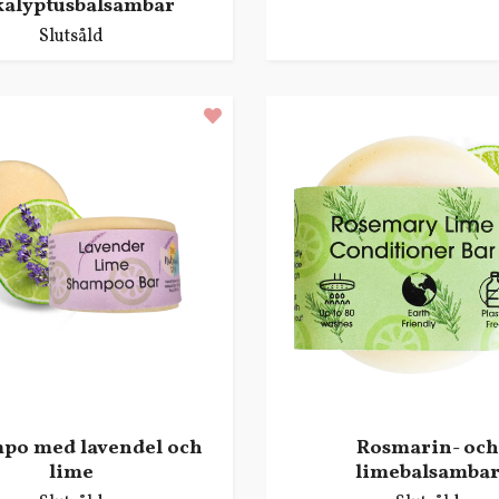
kalyptusbalsambar
Slutsåld
po med lavendel och
Rosmarin- och
lime
limebalsamba