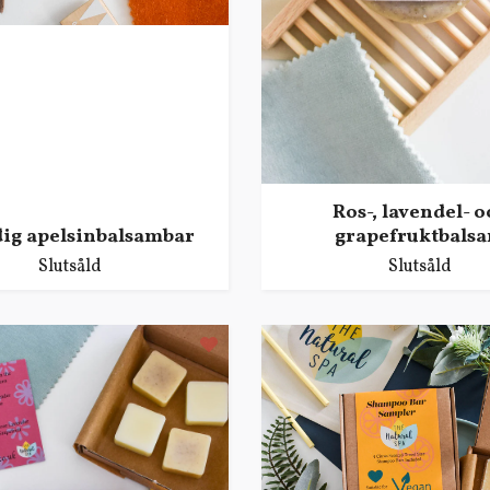
Ros-, lavendel- o
ig apelsinbalsambar
grapefruktbals
Slutsåld
Slutsåld