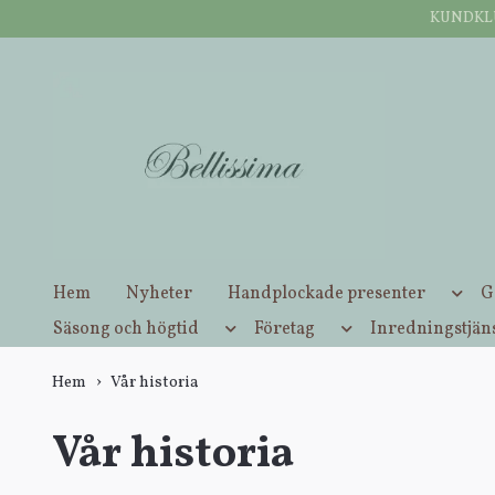
KUNDKLUB
Öppettider butik Inderøy: Tisdag-lördag: 10:00-16:00.
Hem
Nyheter
Handplockade presenter
G
Säsong och högtid
Företag
Inredningstjän
Hem
Vår historia
Vår historia