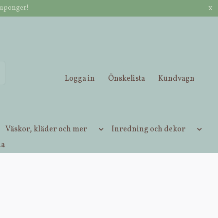
x
kuponger!
ett ordervärde / Betala med Klarna, Vipps, kort eller Apple Pay.
Logga in
Önskelista
Kundvagn
Väskor, kläder och mer
Inredning och dekor
ia