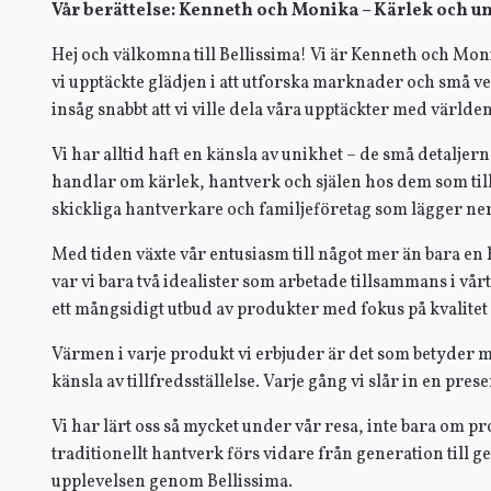
Vår berättelse: Kenneth och Monika – Kärlek och un
Hej och välkomna till Bellissima! Vi är Kenneth och Moni
vi upptäckte glädjen i att utforska marknader och små ve
insåg snabbt att vi ville dela våra upptäckter med världen
Vi har alltid haft en känsla av unikhet – de små detaljer
handlar om kärlek, hantverk och själen hos dem som till
skickliga hantverkare och familjeföretag som lägger ner si
Med tiden växte vår entusiasm till något mer än bara en h
var vi bara två idealister som arbetade tillsammans i vår
ett mångsidigt utbud av produkter med fokus på kvalitet
Värmen i varje produkt vi erbjuder är det som betyder me
känsla av tillfredsställelse. Varje gång vi slår in en pres
Vi har lärt oss så mycket under vår resa, inte bara om 
traditionellt hantverk förs vidare från generation till g
upplevelsen genom Bellissima.