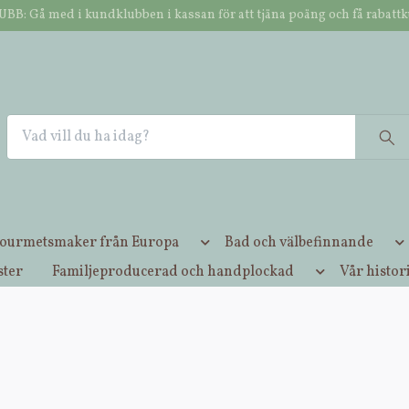
B: Gå med i kundklubben i kassan för att tjäna poäng och få rabatt
NOK
2-4 dagars leverans / ENDAST 49,- i frakt oavs
ourmetsmaker från Europa
Bad och välbefinnande
ster
Familjeproducerad och handplockad
Vår histor