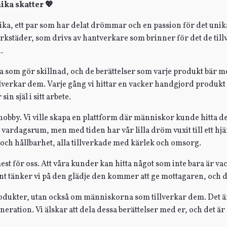
ika skatter 💖
ka, ett par som har delat drömmar och en passion för det unika 
rkstäder, som drivs av hantverkare som brinner för det de tillv
.
na som gör skillnad, och de berättelser som varje produkt bär m
verkar dem. Varje gång vi hittar en vacker handgjord produkt k
n själ i sitt arbete.
obby. Vi ville skapa en plattform där människor kunde hitta dess
t vardagsrum, men med tiden har vår lilla dröm vuxit till ett hj
 och hållbarhet, alla tillverkade med kärlek och omsorg.
st för oss. Att våra kunder kan hitta något som inte bara är vac
ent tänker vi på den glädje den kommer att ge mottagaren, och det
produkter, utan också om människorna som tillverkar dem. Det 
eneration. Vi älskar att dela dessa berättelser med er, och det ä