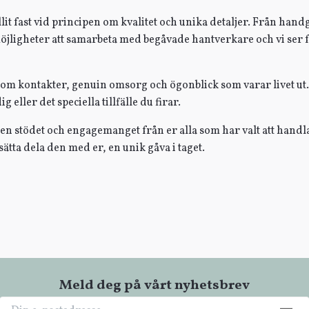
ållit fast vid principen om kvalitet och unika detaljer. Från handg
möjligheter att samarbeta med begåvade hantverkare och vi ser f
m kontakter, genuin omsorg och ögonblick som varar livet ut. V
g eller det speciella tillfälle du firar.
igen stödet och engagemanget från er alla som har valt att handla
ätta dela den med er, en unik gåva i taget.
Meld deg på vårt nyhetsbrev